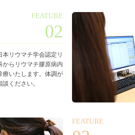
FEATURE
02
日本リウマチ学会認定リ
科からリウマチ膠原病内
診療いたします。体調が
相談ください。
FEATURE