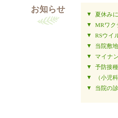
お知らせ
夏休み
MRワ
RSウイ
当院敷
マイナ
予防接
（小児
当院の